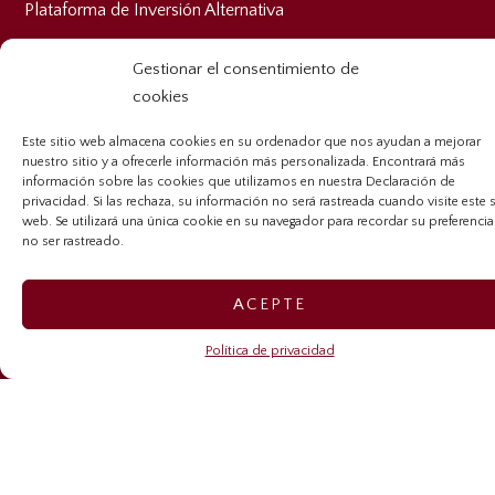
Plataforma de Inversión Alternativa
Banca de Inversión
Gestionar el consentimiento de
cookies
Gestión de patrimonios
Este sitio web almacena cookies en su ordenador que nos ayudan a mejorar
nuestro sitio y a ofrecerle información más personalizada. Encontrará más
información sobre las cookies que utilizamos en nuestra Declaración de
privacidad. Si las rechaza, su información no será rastreada cuando visite este s
RELACIONES CON LOS INVERSORES
web. Se utilizará una única cookie en su navegador para recordar su preferencia
no ser rastreado.
Relaciones con los inversores
ACEPTE
Relaciones con los inversores – Sygnus Credit Investments
Política de privacidad
Relaciones con los inversores – Sygnus Real Estate Finance
Caribbean Community Resilience Fund (CCRF)